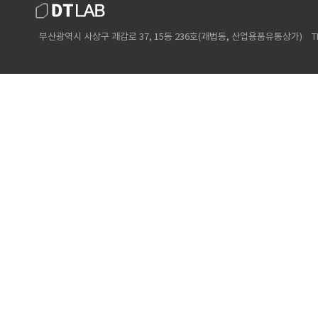
부산광역시 사상구 괘감로 37, 15동 236호(괘법동, 산업용품유통상가)
T